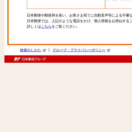
日本郵便や郵便局を装い、お客さま宛てに自動音声等による不審
日本郵便では、上記のような電話をかけ、個人情報をお尋ねする
詳しくは
こちら
をご覧ください。
|
検索のしかた
グループ・プライバシーポリシー