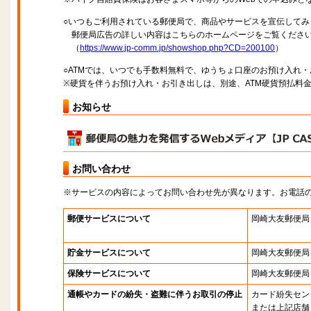
○いつもご利用されている郵便局で、商品やサービスを宣伝してみ
郵便局広告の詳しい内容はこちらのホームページをご覧くださ
（
https://www.jp-comm.jp/showshop.php?CD=200100
）
○ATMでは、いつでも手数料無料で、ゆうちょ口座のお預け入れ
※硬貨を伴うお預け入れ・お引き出しは、別途、ATM硬貨預払料
お知らせ
お問い合わせ
※サービスの内容によってお問い合わせ先が異なります。お電話
郵便サービスについて
岡崎大友郵便局
貯金サービスについて
岡崎大友郵便局
保険サービスについて
岡崎大友郵便局
通帳やカードの紛失・盗難に伴うお取引の停止
カード紛失セン
または上記店舗