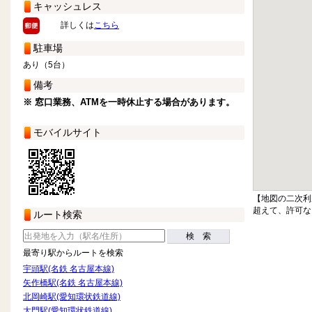
キャッシュレス
詳しくは
こちら
駐車場
あり（5台）
備考
※ 窓口業務、ATMを一時休止する場合があります。
モバイルサイト
【地図の二次利
超えて、許可な
ルート検索
検 索
最寄り駅からルートを検索
宇頭駅(名鉄 名古屋本線)
矢作橋駅(名鉄 名古屋本線)
北岡崎駅(愛知環状鉄道線)
大門駅(愛知環状鉄道線)