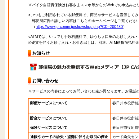
※バイク自賠責保険はお客さまスマホ等からのWebでの申込みと
○いつもご利用されている郵便局で、商品やサービスを宣伝してみ
郵便局広告の詳しい内容はこちらのホームページをご覧くださ
（
https://www.jp-comm.jp/showshop.php?CD=200480
）
○ATMでは、いつでも手数料無料で、ゆうちょ口座のお預け入れ
※硬貨を伴うお預け入れ・お引き出しは、別途、ATM硬貨預払料
お知らせ
お問い合わせ
※サービスの内容によってお問い合わせ先が異なります。お電話
郵便サービスについて
春日井市役所前
貯金サービスについて
春日井市役所前
保険サービスについて
春日井市役所前
通帳やカードの紛失・盗難に伴うお取引の停止
カード紛失セン