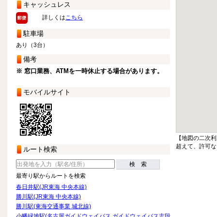
キャッシュレス
詳しくは
こちら
駐車場
あり（3台）
備考
※ 窓口業務、ATMを一時休止する場合があります。
モバイルサイト
【地図の二次利
超えて、許可な
ルート検索
検 索
最寄り駅からルートを検索
春日井駅(JR東海 中央本線)
勝川駅(JR東海 中央本線)
勝川駅(東海交通事業 城北線)
小幡緑地駅(名古屋ガイドウェイバス ガイドウェイバス志段