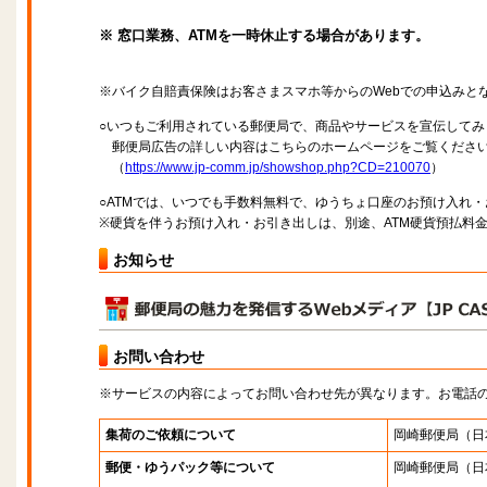
※ 窓口業務、ATMを一時休止する場合があります。
※バイク自賠責保険はお客さまスマホ等からのWebでの申込みと
○いつもご利用されている郵便局で、商品やサービスを宣伝してみ
郵便局広告の詳しい内容はこちらのホームページをご覧くださ
（
https://www.jp-comm.jp/showshop.php?CD=210070
）
○ATMでは、いつでも手数料無料で、ゆうちょ口座のお預け入れ
※硬貨を伴うお預け入れ・お引き出しは、別途、ATM硬貨預払料
お知らせ
お問い合わせ
※サービスの内容によってお問い合わせ先が異なります。お電話
集荷のご依頼について
岡崎郵便局
（日
郵便・ゆうパック等について
岡崎郵便局
（日