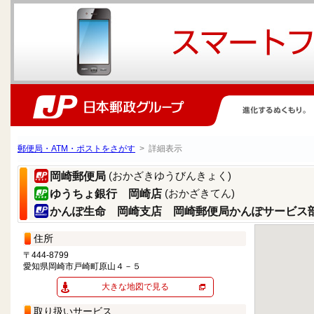
郵便局・ATM・ポストをさがす
> 詳細表示
(おかざきゆうびんきょく)
岡崎郵便局
(おかざきてん)
ゆうちょ銀行 岡崎店
かんぽ生命 岡崎支店 岡崎郵便局かんぽサービス
住所
〒444-8799
愛知県岡崎市戸崎町原山４－５
大きな地図で見る
取り扱いサービス