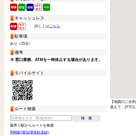
キャッシュレス
詳しくは
こちら
駐車場
あり（25台）
備考
※ 窓口業務、ATMを一時休止する場合があります。
モバイルサイト
【地図の二次利
超えて、許可な
ルート検索
検 索
最寄り駅からルートを検索
岡崎駅(愛知環状鉄道線)