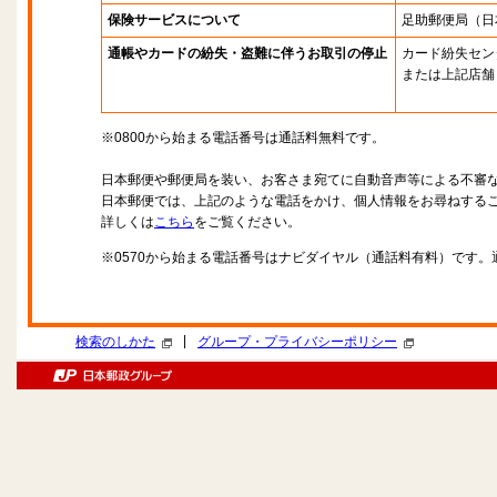
保険サービスについて
足助郵便局
（日
通帳やカードの紛失・盗難に伴うお取引の停止
カード紛失セン
または上記店舗
※0800から始まる電話番号は通話料無料です。
日本郵便や郵便局を装い、お客さま宛てに自動音声等による不審
日本郵便では、上記のような電話をかけ、個人情報をお尋ねする
詳しくは
こちら
をご覧ください。
※0570から始まる電話番号はナビダイヤル（通話料有料）です
|
検索のしかた
グループ・プライバシーポリシー