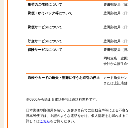
集荷のご依頼について
豊田郵便局
（日
郵便・ゆうパック等について
豊田郵便局
（日
郵便サービスについて
豊田郵便局
（日
貯金サービスについて
豊田郵便局
（日
保険サービスについて
豊田郵便局
（日
岡崎支店 豊田
会社かんぽ生命
通帳やカードの紛失・盗難に伴うお取引の停止
カード紛失セン
または上記店舗
※0800から始まる電話番号は通話料無料です。
日本郵便や郵便局を装い、お客さま宛てに自動音声等による不審
日本郵便では、上記のような電話をかけ、個人情報をお尋ねする
詳しくは
こちら
をご覧ください。