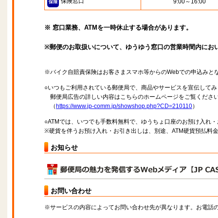
保険窓口
9:00～16:00
※ 窓口業務、ATMを一時休止する場合があります。
※郵便のお取扱いについて、ゆうゆう窓口の営業時間内にお
※バイク自賠責保険はお客さまスマホ等からのWebでの申込みと
○いつもご利用されている郵便局で、商品やサービスを宣伝してみ
郵便局広告の詳しい内容はこちらのホームページをご覧くださ
（
https://www.jp-comm.jp/showshop.php?CD=210110
）
○ATMでは、いつでも手数料無料で、ゆうちょ口座のお預け入れ
※硬貨を伴うお預け入れ・お引き出しは、別途、ATM硬貨預払料
お知らせ
お問い合わせ
※サービスの内容によってお問い合わせ先が異なります。お電話