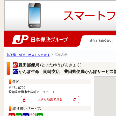
郵便局・ATM・ポストをさがす
> 詳細表示
(とよたゆうびんきょく)
豊田郵便局
かんぽ生命 岡崎支店 豊田郵便局かんぽサービス
住所
〒471-8799
愛知県豊田市十塚町２－１６－１
大きな地図で見る
取り扱いサービス