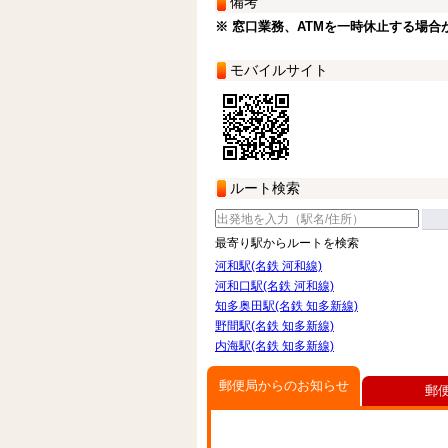
備考
※ 窓口業務、ATMを一時休止する場合
モバイルサイト
ルート検索
最寄り駅からルートを検索
河和駅(名鉄 河和線)
河和口駅(名鉄 河和線)
知多奥田駅(名鉄 知多新線)
野間駅(名鉄 知多新線)
内海駅(名鉄 知多新線)
郵便局からのお知らせ
郵