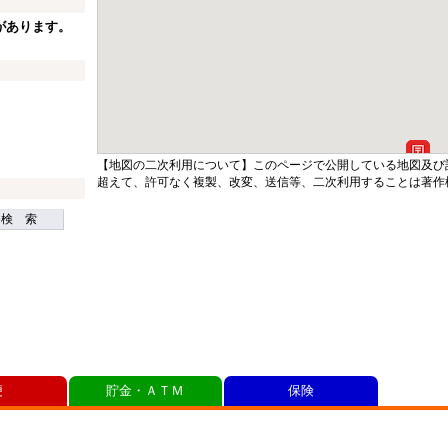
があります。
【地図の二次利用について】このページで公開している地図及び
超えて、許可なく複製、改変、送信等、二次利用することは著作
検 索
便
貯金・ＡＴＭ
保険