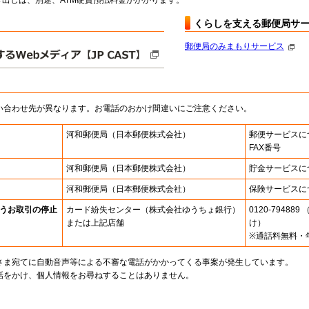
出しは、別途、ATM硬貨預払料金がかかります。
くらしを支える郵便局サ
郵便局のみまもりサービス
い合わせ先が異なります。お電話のおかけ間違いにご注意ください。
河和郵便局
（日本郵便株式会社）
郵便サービスに
FAX番号
河和郵便局
（日本郵便株式会社）
貯金サービスに
河和郵便局
（日本郵便株式会社）
保険サービスに
うお取引の停止
カード紛失センター
（株式会社ゆうちょ銀行）
0120-7948
または上記店舗
け）
※通話料無料・
さま宛てに自動音声等による不審な電話がかかってくる事案が発生しています。
話をかけ、個人情報をお尋ねすることはありません。
。