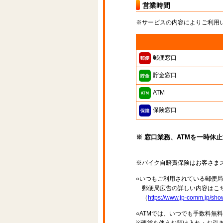
営業時間
※サービスの内容によりご利用
郵便窓口
貯金窓口
ATM
保険窓口
※ 窓口業務、ATMを一時休
※バイク自賠責保険はお客さま
○いつもご利用されている郵便
郵便局広告の詳しい内容はこち
（
https://www.jp-comm.jp/s
○ATMでは、いつでも手数料無