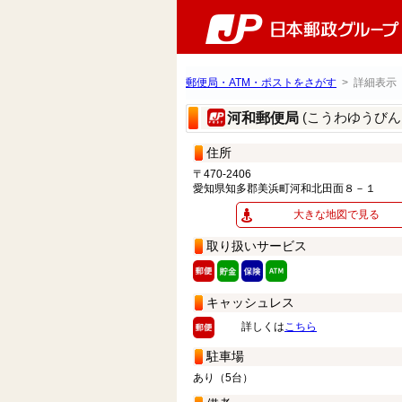
郵便局・ATM・ポストをさがす
> 詳細表示
(こうわゆうびん
河和郵便局
住所
〒470-2406
愛知県知多郡美浜町河和北田面８－１
大きな地図で見る
取り扱いサービス
キャッシュレス
詳しくは
こちら
駐車場
あり（5台）