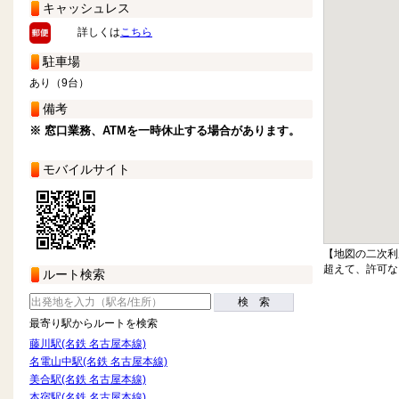
キャッシュレス
詳しくは
こちら
駐車場
あり（9台）
備考
※ 窓口業務、ATMを一時休止する場合があります。
モバイルサイト
【地図の二次利
超えて、許可な
ルート検索
検 索
最寄り駅からルートを検索
藤川駅(名鉄 名古屋本線)
名電山中駅(名鉄 名古屋本線)
美合駅(名鉄 名古屋本線)
本宿駅(名鉄 名古屋本線)