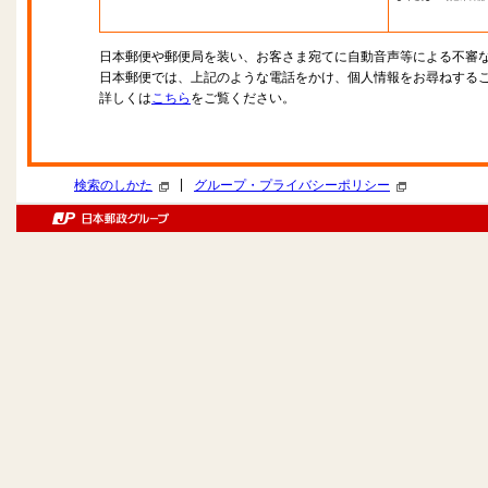
日本郵便や郵便局を装い、お客さま宛てに自動音声等による不審
日本郵便では、上記のような電話をかけ、個人情報をお尋ねする
詳しくは
こちら
をご覧ください。
|
検索のしかた
グループ・プライバシーポリシー