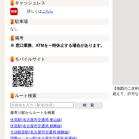
キャッシュレス
詳しくは
こちら
駐車場
なし
備考
※ 窓口業務、ATMを一時休止する場合があります。
モバイルサイト
【地図の二次利
超えて、許可な
ルート検索
検 索
最寄り駅からルートを検索
伏見駅(名古屋市交通局 東山線)
伏見駅(名古屋市交通局 鶴舞線)
大須観音駅(名古屋市交通局 鶴舞線)
国際センター駅(名古屋市交通局 桜通線)