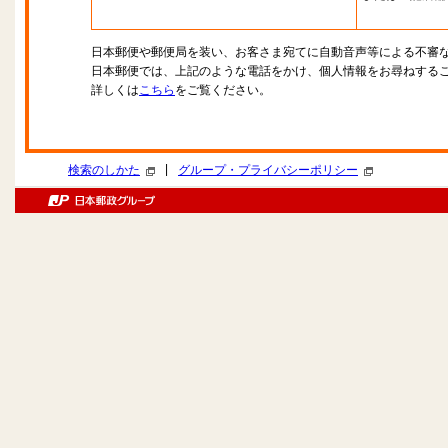
日本郵便や郵便局を装い、お客さま宛てに自動音声等による不審
日本郵便では、上記のような電話をかけ、個人情報をお尋ねする
詳しくは
こちら
をご覧ください。
|
検索のしかた
グループ・プライバシーポリシー