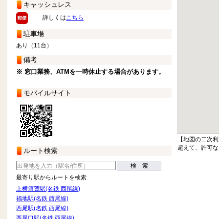
キャッシュレス
詳しくは
こちら
駐車場
あり（11台）
備考
※ 窓口業務、ATMを一時休止する場合があります。
モバイルサイト
【地図の二次利
超えて、許可な
ルート検索
検 索
最寄り駅からルートを検索
上横須賀駅(名鉄 西尾線)
福地駅(名鉄 西尾線)
西尾駅(名鉄 西尾線)
西尾口駅(名鉄 西尾線)