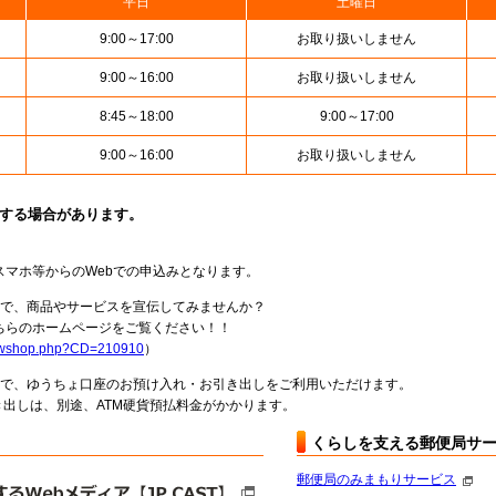
平日
土曜日
9:00～17:00
お取り扱いしません
9:00～16:00
お取り扱いしません
8:45～18:00
9:00～17:00
9:00～16:00
お取り扱いしません
止する場合があります。
スマホ等からのWebでの申込みとなります。
局で、商品やサービスを宣伝してみませんか？
らのホームページをご覧ください！！
howshop.php?CD=210910
）
料で、ゆうちょ口座のお預け入れ・お引き出しをご利用いただけます。
出しは、別途、ATM硬貨預払料金がかかります。
くらしを支える郵便局サ
郵便局のみまもりサービス