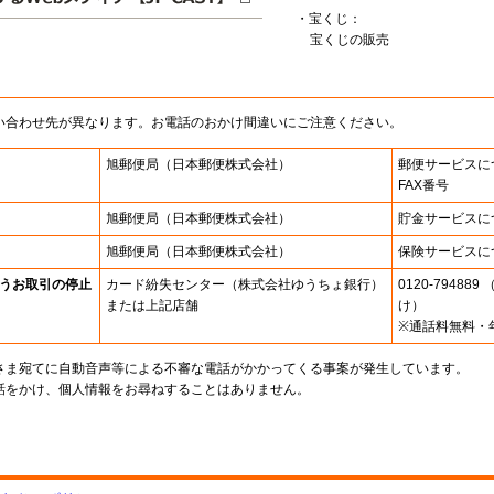
・宝くじ：
宝くじの販売
い合わせ先が異なります。お電話のおかけ間違いにご注意ください。
旭郵便局
（日本郵便株式会社）
郵便サービスに
FAX番号
旭郵便局
（日本郵便株式会社）
貯金サービスに
旭郵便局
（日本郵便株式会社）
保険サービスに
うお取引の停止
カード紛失センター
（株式会社ゆうちょ銀行）
0120-7948
または上記店舗
け）
※通話料無料・
さま宛てに自動音声等による不審な電話がかかってくる事案が発生しています。
話をかけ、個人情報をお尋ねすることはありません。
。