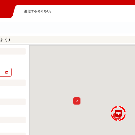
ょく)
2