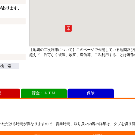
があります。
【地図の二次利用について】このページで公開している地図及び
超えて、許可なく複製、改変、送信等、二次利用することは著作
検 索
便
貯金・ＡＴＭ
保険
いただける時間が異なりますので、営業時間、取り扱い内容の詳細は、タブを切り