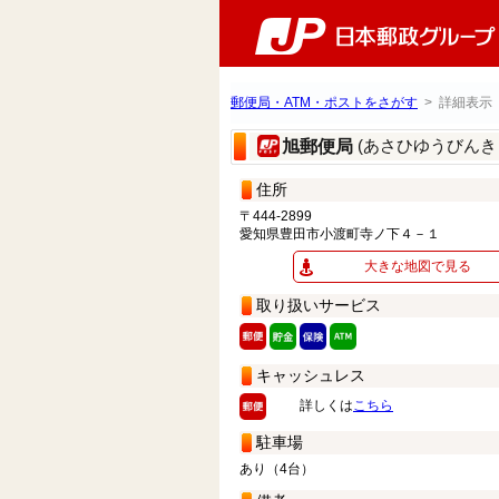
郵便局・ATM・ポストをさがす
> 詳細表示
(あさひゆうびんき
旭郵便局
住所
〒444-2899
愛知県豊田市小渡町寺ノ下４－１
大きな地図で見る
取り扱いサービス
キャッシュレス
詳しくは
こちら
駐車場
あり（4台）