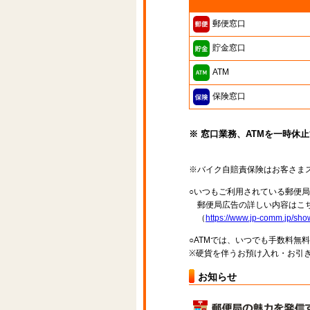
郵便窓口
貯金窓口
ATM
保険窓口
※ 窓口業務、ATMを一時休
※バイク自賠責保険はお客さま
○いつもご利用されている郵便
郵便局広告の詳しい内容はこち
（
https://www.jp-comm.jp/s
○ATMでは、いつでも手数料無
※硬貨を伴うお預け入れ・お引き
お知らせ