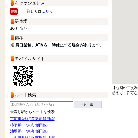
キャッシュレス
詳しくは
こちら
駐車場
あり（5台）
備考
※ 窓口業務、ATMを一時休止する場合があります。
モバイルサイト
【地図の二次利
超えて、許可な
ルート検索
検 索
最寄り駅からルートを検索
三河川合駅(JR東海 飯田線)
柿平駅(JR東海 飯田線)
池場駅(JR東海 飯田線)
三河槙原駅(JR東海 飯田線)