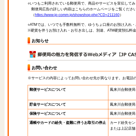
○いつもご利用されている郵便局で、商品やサービスを宣伝してみ
郵便局広告の詳しい内容はこちらのホームページをご覧くださ
（
https://www.jp-comm.jp/showshop.php?CD=211160
）
○ATMでは、いつでも手数料無料で、ゆうちょ口座のお預け入れ
※硬貨を伴うお預け入れ・お引き出しは、別途、ATM硬貨預払料
お知らせ
お問い合わせ
※サービスの内容によってお問い合わせ先が異なります。お電話
郵便サービスについて
鳳来川合郵便局
貯金サービスについて
鳳来川合郵便局
保険サービスについて
鳳来川合郵便局
通帳やカードの紛失・盗難に伴うお取引の停止
カード紛失セン
または上記店舗