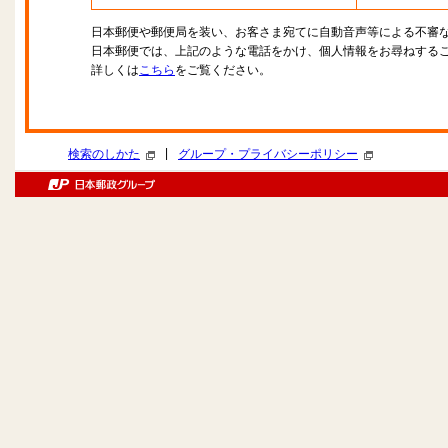
日本郵便や郵便局を装い、お客さま宛てに自動音声等による不審
日本郵便では、上記のような電話をかけ、個人情報をお尋ねする
詳しくは
こちら
をご覧ください。
|
検索のしかた
グループ・プライバシーポリシー