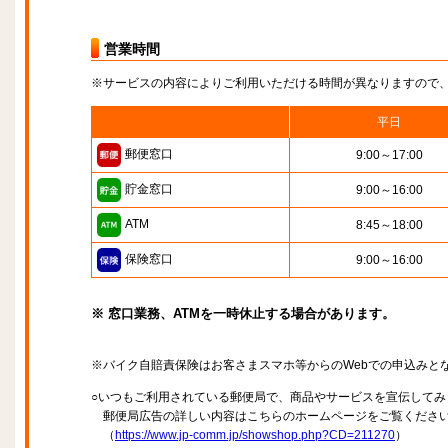
営業時間
※サービスの内容によりご利用いただける時間が異なりますので
平日
郵便窓口
9:00～17:00
貯金窓口
9:00～16:00
ATM
8:45～18:00
保険窓口
9:00～16:00
※ 窓口業務、ATMを一時休止する場合があります。
※バイク自賠責保険はお客さまスマホ等からのWebでの申込みと
○いつもご利用されている郵便局で、商品やサービスを宣伝してみ
郵便局広告の詳しい内容はこちらのホームページをご覧くださ
（
https://www.jp-comm.jp/showshop.php?CD=211270
）