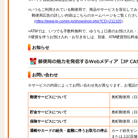
○いつもご利用されている郵便局で、商品やサービスを宣伝してみ
郵便局広告の詳しい内容はこちらのホームページをご覧くださ
（
https://www.jp-comm.jp/showshop.php?CD=211320
）
○ATMでは、いつでも手数料無料で、ゆうちょ口座のお預け入れ
※硬貨を伴うお預け入れ・お引き出しは、別途、ATM硬貨預払料
お知らせ
お問い合わせ
※サービスの内容によってお問い合わせ先が異なります。お電話
郵便サービスについて
奥町郵便局
（日
貯金サービスについて
奥町郵便局
（日
保険サービスについて
奥町郵便局
（日
通帳やカードの紛失・盗難に伴うお取引の停止
カード紛失セン
または上記店舗