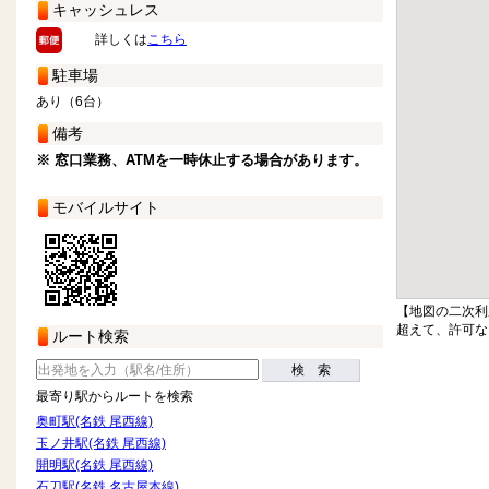
キャッシュレス
詳しくは
こちら
駐車場
あり（6台）
備考
※ 窓口業務、ATMを一時休止する場合があります。
モバイルサイト
【地図の二次利
超えて、許可な
ルート検索
検 索
最寄り駅からルートを検索
奥町駅(名鉄 尾西線)
玉ノ井駅(名鉄 尾西線)
開明駅(名鉄 尾西線)
石刀駅(名鉄 名古屋本線)