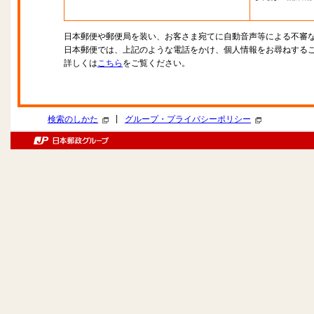
日本郵便や郵便局を装い、お客さま宛てに自動音声等による不審
日本郵便では、上記のような電話をかけ、個人情報をお尋ねする
詳しくは
こちら
をご覧ください。
|
検索のしかた
グループ・プライバシーポリシー