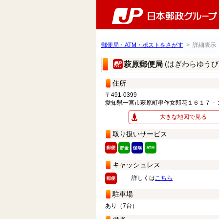
郵便局・ATM・ポストをさがす
> 詳細表示
(はぎわらゆうび
萩原郵便局
住所
〒491-0399
愛知県一宮市萩原町串作女郎花１６１７－
大きな地図で見る
取り扱いサービス
キャッシュレス
詳しくは
こちら
駐車場
あり（7台）