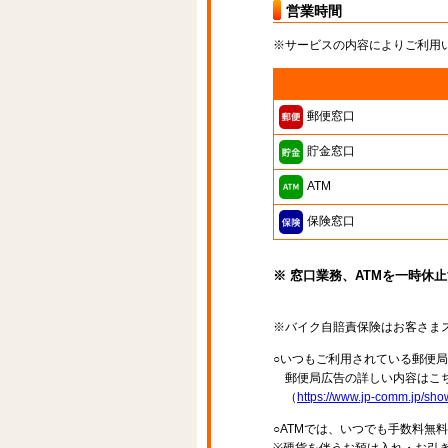
営業時間
※サービスの内容によりご利用
郵便窓口
貯金窓口
ATM
保険窓口
※ 窓口業務、ATMを一時休
※バイク自賠責保険はお客さま
○いつもご利用されている郵便
郵便局広告の詳しい内容はこち
（
https://www.jp-comm.jp/s
○ATMでは、いつでも手数料無