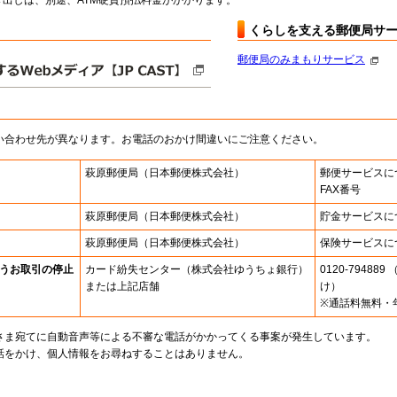
出しは、別途、ATM硬貨預払料金がかかります。
くらしを支える郵便局サ
郵便局のみまもりサービス
い合わせ先が異なります。お電話のおかけ間違いにご注意ください。
萩原郵便局
（日本郵便株式会社）
郵便サービスに
FAX番号
萩原郵便局
（日本郵便株式会社）
貯金サービスに
萩原郵便局
（日本郵便株式会社）
保険サービスに
うお取引の停止
カード紛失センター
（株式会社ゆうちょ銀行）
0120-7948
または上記店舗
け）
※通話料無料・
さま宛てに自動音声等による不審な電話がかかってくる事案が発生しています。
話をかけ、個人情報をお尋ねすることはありません。
。