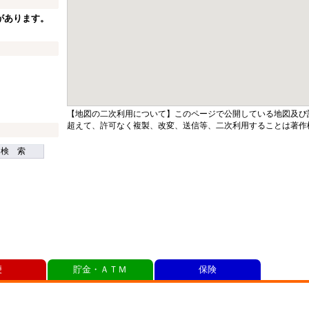
があります。
【地図の二次利用について】このページで公開している地図及び
超えて、許可なく複製、改変、送信等、二次利用することは著作
検 索
便
貯金・ＡＴＭ
保険