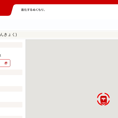
んきょく)
１