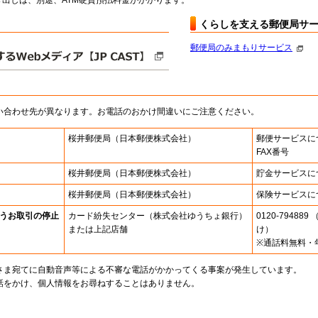
出しは、別途、ATM硬貨預払料金がかかります。
くらしを支える郵便局サ
郵便局のみまもりサービス
い合わせ先が異なります。お電話のおかけ間違いにご注意ください。
桜井郵便局
（日本郵便株式会社）
郵便サービスに
FAX番号
桜井郵便局
（日本郵便株式会社）
貯金サービスに
桜井郵便局
（日本郵便株式会社）
保険サービスに
うお取引の停止
カード紛失センター
（株式会社ゆうちょ銀行）
0120-7948
または上記店舗
け）
※通話料無料・
さま宛てに自動音声等による不審な電話がかかってくる事案が発生しています。
話をかけ、個人情報をお尋ねすることはありません。
。