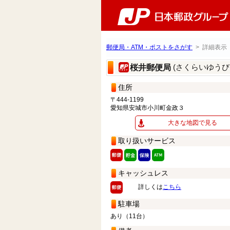
郵便局・ATM・ポストをさがす
> 詳細表示
(さくらいゆうび
桜井郵便局
住所
〒444-1199
愛知県安城市小川町金政３
大きな地図で見る
取り扱いサービス
キャッシュレス
詳しくは
こちら
駐車場
あり（11台）