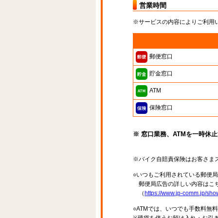
営業時間
※サービスの内容によりご利用
郵便窓口
貯金窓口
ATM
保険窓口
※ 窓口業務、ATMを一時休
※バイク自賠責保険はお客さま
○いつもご利用されている郵便
郵便局広告の詳しい内容はこち
（
https://www.jp-comm.jp/s
○ATMでは、いつでも手数料無