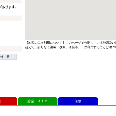
があります。
【地図の二次利用について】このページで公開している地図及び
超えて、許可なく複製、改変、送信等、二次利用することは著作
検 索
便
貯金・ＡＴＭ
保険