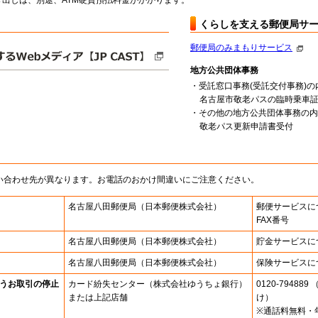
出しは、別途、ATM硬貨預払料金がかかります。
くらしを支える郵便局サ
郵便局のみまもりサービス
地方公共団体事務
・受託窓口事務(受託交付事務)の
名古屋市敬老パスの臨時乗車
・その他の地方公共団体事務の内
敬老パス更新申請書受付
い合わせ先が異なります。お電話のおかけ間違いにご注意ください。
名古屋八田郵便局
（日本郵便株式会社）
郵便サービスに
FAX番号
名古屋八田郵便局
（日本郵便株式会社）
貯金サービスに
名古屋八田郵便局
（日本郵便株式会社）
保険サービスに
うお取引の停止
カード紛失センター
（株式会社ゆうちょ銀行）
0120-7948
または上記店舗
け）
※通話料無料・