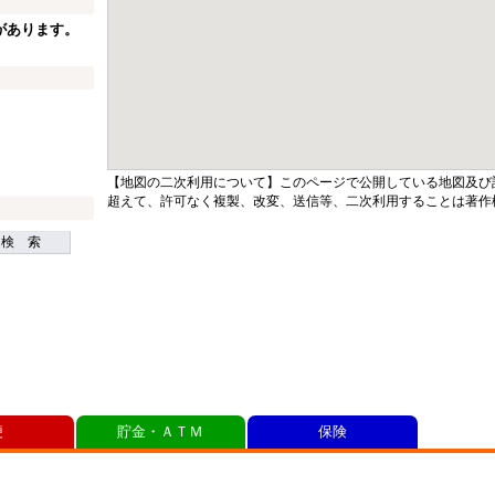
があります。
【地図の二次利用について】このページで公開している地図及び
超えて、許可なく複製、改変、送信等、二次利用することは著作
検 索
便
貯金・ＡＴＭ
保険