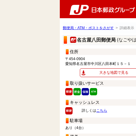
郵便局・ATM・ポストをさがす
> 詳細表示
(なごや
名古屋八田郵便局
住所
〒454-0904
愛知県名古屋市中川区八田本町１５－１
大きな地図で見る
取り扱いサービス
キャッシュレス
詳しくは
こちら
駐車場
あり（4台）