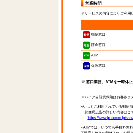
営業時間
※サービスの内容によりご利用
郵便窓口
貯金窓口
ATM
保険窓口
※ 窓口業務、ATMを一時休
※バイク自賠責保険はお客さま
○いつもご利用されている郵便
郵便局広告の詳しい内容はこち
（
https://www.jp-comm.jp/s
○ATMでは、いつでも手数料無