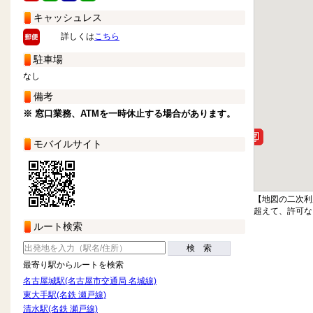
キャッシュレス
詳しくは
こちら
駐車場
なし
備考
※ 窓口業務、ATMを一時休止する場合があります。
モバイルサイト
【地図の二次利
超えて、許可な
ルート検索
検 索
最寄り駅からルートを検索
名古屋城駅(名古屋市交通局 名城線)
東大手駅(名鉄 瀬戸線)
清水駅(名鉄 瀬戸線)