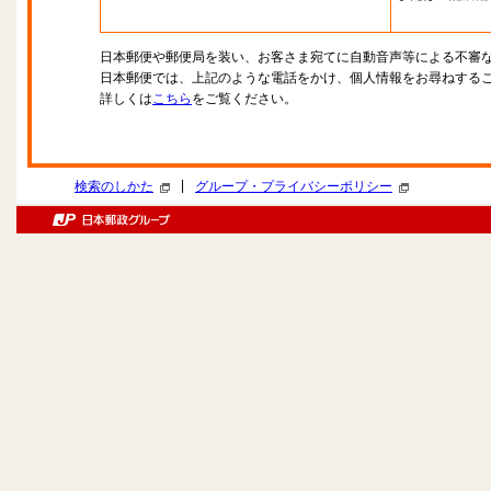
日本郵便や郵便局を装い、お客さま宛てに自動音声等による不審
日本郵便では、上記のような電話をかけ、個人情報をお尋ねする
詳しくは
こちら
をご覧ください。
|
検索のしかた
グループ・プライバシーポリシー