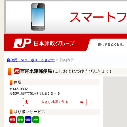
郵便局・ATM・ポストをさがす
> 詳細表示
(にしおよねづゆうびんきょく)
西尾米津郵便局
住所
〒445-0802
愛知県西尾市米津町渡場５３－６
大きな地図で見る
取り扱いサービス