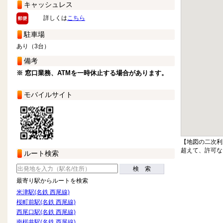
キャッシュレス
詳しくは
こちら
駐車場
あり（3台）
備考
※ 窓口業務、ATMを一時休止する場合があります。
モバイルサイト
【地図の二次利
超えて、許可な
ルート検索
検 索
最寄り駅からルートを検索
米津駅(名鉄 西尾線)
桜町前駅(名鉄 西尾線)
西尾口駅(名鉄 西尾線)
南桜井駅(名鉄 西尾線)