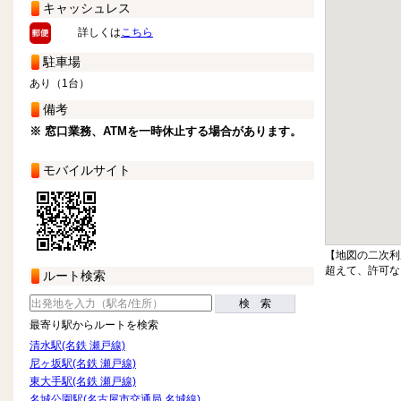
キャッシュレス
詳しくは
こちら
駐車場
あり（1台）
備考
※ 窓口業務、ATMを一時休止する場合があります。
モバイルサイト
【地図の二次利
超えて、許可な
ルート検索
検 索
最寄り駅からルートを検索
清水駅(名鉄 瀬戸線)
尼ヶ坂駅(名鉄 瀬戸線)
東大手駅(名鉄 瀬戸線)
名城公園駅(名古屋市交通局 名城線)