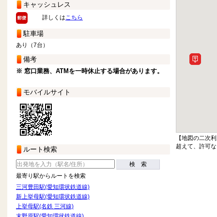
キャッシュレス
詳しくは
こちら
駐車場
あり（7台）
備考
※ 窓口業務、ATMを一時休止する場合があります。
モバイルサイト
【地図の二次利
超えて、許可な
ルート検索
検 索
最寄り駅からルートを検索
三河豊田駅(愛知環状鉄道線)
新上挙母駅(愛知環状鉄道線)
上挙母駅(名鉄 三河線)
末野原駅(愛知環状鉄道線)