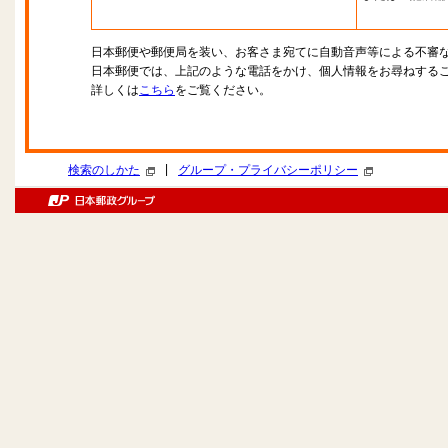
日本郵便や郵便局を装い、お客さま宛てに自動音声等による不審
日本郵便では、上記のような電話をかけ、個人情報をお尋ねする
詳しくは
こちら
をご覧ください。
|
検索のしかた
グループ・プライバシーポリシー