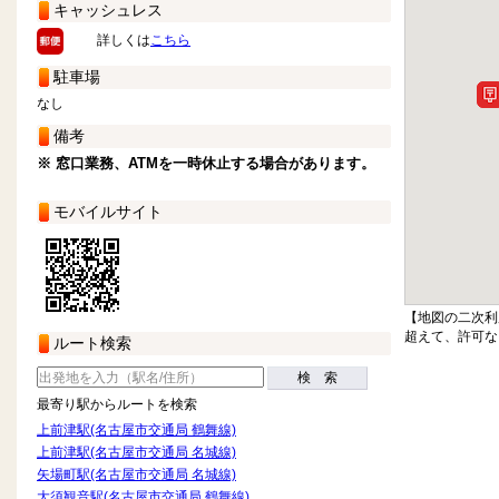
キャッシュレス
詳しくは
こちら
駐車場
なし
備考
※ 窓口業務、ATMを一時休止する場合があります。
モバイルサイト
【地図の二次利
超えて、許可な
ルート検索
検 索
最寄り駅からルートを検索
上前津駅(名古屋市交通局 鶴舞線)
上前津駅(名古屋市交通局 名城線)
矢場町駅(名古屋市交通局 名城線)
大須観音駅(名古屋市交通局 鶴舞線)