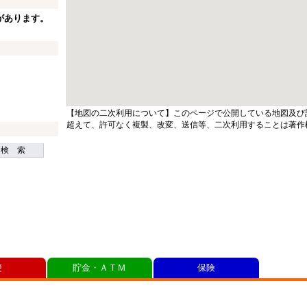
があります。
【地図の二次利用について】このページで公開している地図及び
超えて、許可なく複製、改変、送信等、二次利用することは著作
検 索
便
貯金・ＡＴＭ
保険