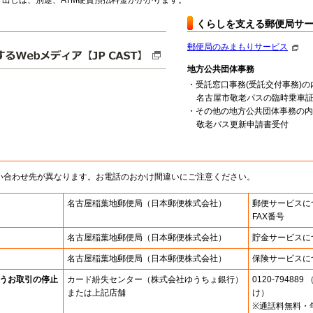
出しは、別途、ATM硬貨預払料金がかかります。
くらしを支える郵便局サ
郵便局のみまもりサービス
地方公共団体事務
・受託窓口事務(受託交付事務)の
名古屋市敬老パスの臨時乗車
・その他の地方公共団体事務の内
敬老パス更新申請書受付
い合わせ先が異なります。お電話のおかけ間違いにご注意ください。
名古屋稲葉地郵便局
（日本郵便株式会社）
郵便サービスに
FAX番号
名古屋稲葉地郵便局
（日本郵便株式会社）
貯金サービスに
名古屋稲葉地郵便局
（日本郵便株式会社）
保険サービスに
うお取引の停止
カード紛失センター
（株式会社ゆうちょ銀行）
0120-7948
または上記店舗
け）
※通話料無料・