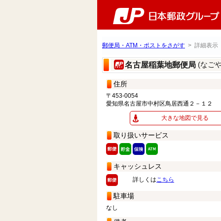
郵便局・ATM・ポストをさがす
> 詳細表示
(なご
名古屋稲葉地郵便局
住所
〒453-0054
愛知県名古屋市中村区鳥居西通２－１２
大きな地図で見る
取り扱いサービス
キャッシュレス
詳しくは
こちら
駐車場
なし