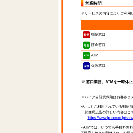
営業時間
※サービスの内容によりご利用
郵便窓口
貯金窓口
ATM
保険窓口
※ 窓口業務、ATMを一時休
※バイク自賠責保険はお客さま
○いつもご利用されている郵便
郵便局広告の詳しい内容はこち
（
https://www.jp-comm.jp/s
○ATMでは、いつでも手数料無