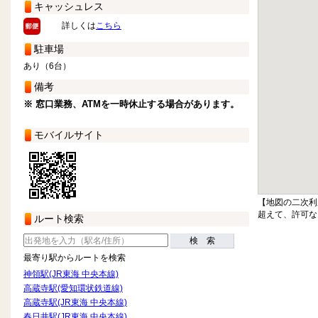
キャッシュレス
詳しくは
こちら
駐車場
あり（6台）
備考
※ 窓口業務、ATMを一時休止する場合があります。
モバイルサイト
【地図の二次利
超えて、許可な
ルート検索
検 索
最寄り駅からルートを検索
神領駅(JR東海 中央本線)
高蔵寺駅(愛知環状鉄道線)
高蔵寺駅(JR東海 中央本線)
春日井駅(JR東海 中央本線)