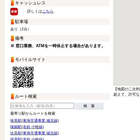
キャッシュレス
詳しくは
こちら
駐車場
あり（2台）
備考
※ 窓口業務、ATMを一時休止する場合があります。
モバイルサイト
【地図の二次利
超えて、許可な
ルート検索
検 索
最寄り駅からルートを検索
味美駅(東海交通事業 城北線)
味鋺駅(名鉄 小牧線)
比良駅(東海交通事業 城北線)
味美駅(名鉄 小牧線)