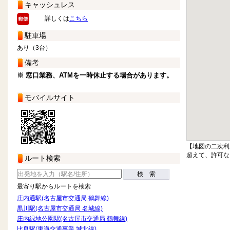
キャッシュレス
詳しくは
こちら
駐車場
あり（3台）
備考
※ 窓口業務、ATMを一時休止する場合があります。
モバイルサイト
【地図の二次利
超えて、許可な
ルート検索
検 索
最寄り駅からルートを検索
庄内通駅(名古屋市交通局 鶴舞線)
黒川駅(名古屋市交通局 名城線)
庄内緑地公園駅(名古屋市交通局 鶴舞線)
比良駅(東海交通事業 城北線)