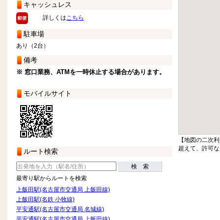
キャッシュレス
詳しくは
こちら
駐車場
あり（2台）
備考
※ 窓口業務、ATMを一時休止する場合があります。
モバイルサイト
【地図の二次利
超えて、許可な
ルート検索
検 索
最寄り駅からルートを検索
上飯田駅(名古屋市交通局 上飯田線)
上飯田駅(名鉄 小牧線)
平安通駅(名古屋市交通局 名城線)
平安通駅(名古屋市交通局 上飯田線)