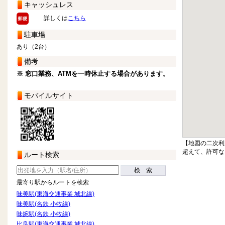
キャッシュレス
詳しくは
こちら
駐車場
あり（2台）
備考
※ 窓口業務、ATMを一時休止する場合があります。
モバイルサイト
【地図の二次利
超えて、許可な
ルート検索
検 索
最寄り駅からルートを検索
味美駅(東海交通事業 城北線)
味美駅(名鉄 小牧線)
味鋺駅(名鉄 小牧線)
比良駅(東海交通事業 城北線)