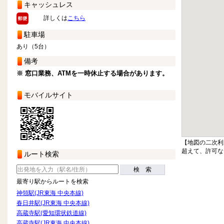
キャッシュレス
詳しくは
こちら
駐車場
あり（5台）
備考
※ 窓口業務、ATMを一時休止する場合があります。
モバイルサイト
【地図の二次利
超えて、許可な
ルート検索
検 索
最寄り駅からルートを検索
神領駅(JR東海 中央本線)
春日井駅(JR東海 中央本線)
高蔵寺駅(愛知環状鉄道線)
高蔵寺駅(JR東海 中央本線)