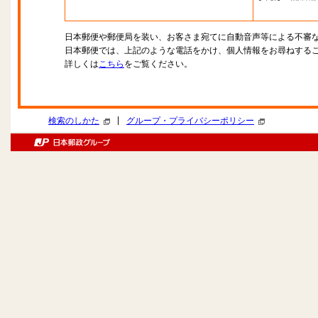
日本郵便や郵便局を装い、お客さま宛てに自動音声等による不審
日本郵便では、上記のような電話をかけ、個人情報をお尋ねする
詳しくは
こちら
をご覧ください。
|
検索のしかた
グループ・プライバシーポリシー