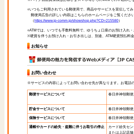
○いつもご利用されている郵便局で、商品やサービスを宣伝してみ
郵便局広告の詳しい内容はこちらのホームページをご覧くださ
（
https://www.jp-comm.jp/showshop.php?CD=215580
）
○ATMでは、いつでも手数料無料で、ゆうちょ口座のお預け入れ
※硬貨を伴うお預け入れ・お引き出しは、別途、ATM硬貨預払料
お知らせ
お問い合わせ
※サービスの内容によってお問い合わせ先が異なります。お電話
郵便サービスについて
春日井神領郵便
貯金サービスについて
春日井神領郵便
保険サービスについて
春日井神領郵便
通帳やカードの紛失・盗難に伴うお取引の停止
カード紛失セン
または上記店舗