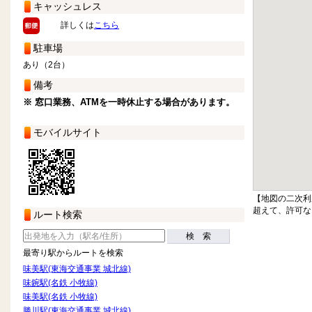
キャッシュレス
詳しくは
こちら
駐車場
あり（2台）
備考
※ 窓口業務、ATMを一時休止する場合があります。
モバイルサイト
【地図の二次利
超えて、許可な
ルート検索
検 索
最寄り駅からルートを検索
味美駅(東海交通事業 城北線)
味鋺駅(名鉄 小牧線)
味美駅(名鉄 小牧線)
勝川駅(東海交通事業 城北線)