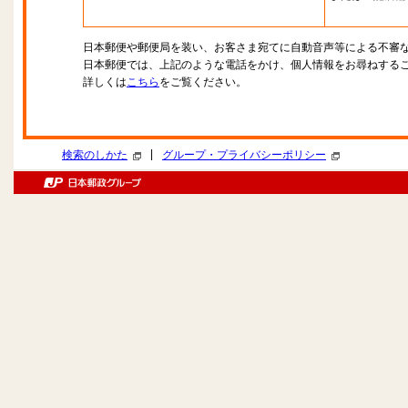
日本郵便や郵便局を装い、お客さま宛てに自動音声等による不審
日本郵便では、上記のような電話をかけ、個人情報をお尋ねする
詳しくは
こちら
をご覧ください。
|
検索のしかた
グループ・プライバシーポリシー