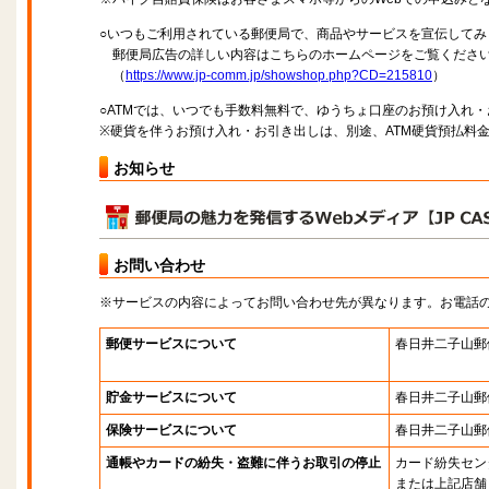
○いつもご利用されている郵便局で、商品やサービスを宣伝してみ
郵便局広告の詳しい内容はこちらのホームページをご覧くださ
（
https://www.jp-comm.jp/showshop.php?CD=215810
）
○ATMでは、いつでも手数料無料で、ゆうちょ口座のお預け入れ
※硬貨を伴うお預け入れ・お引き出しは、別途、ATM硬貨預払料
お知らせ
お問い合わせ
※サービスの内容によってお問い合わせ先が異なります。お電話
郵便サービスについて
春日井二子山郵
貯金サービスについて
春日井二子山郵
保険サービスについて
春日井二子山郵
通帳やカードの紛失・盗難に伴うお取引の停止
カード紛失セン
または上記店舗