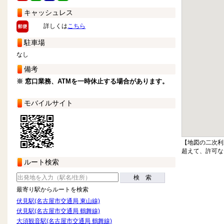
キャッシュレス
詳しくは
こちら
駐車場
なし
備考
※ 窓口業務、ATMを一時休止する場合があります。
モバイルサイト
【地図の二次利
超えて、許可な
ルート検索
検 索
最寄り駅からルートを検索
伏見駅(名古屋市交通局 東山線)
伏見駅(名古屋市交通局 鶴舞線)
大須観音駅(名古屋市交通局 鶴舞線)