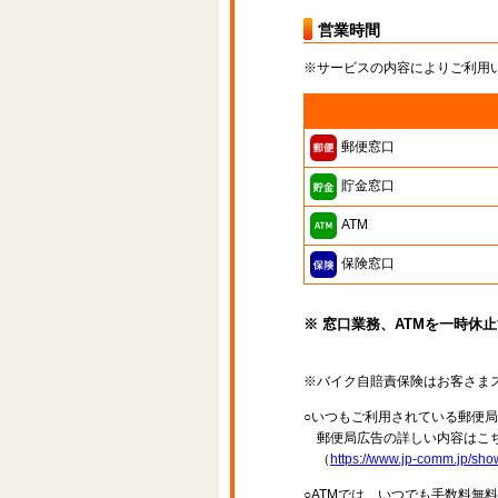
営業時間
※サービスの内容によりご利用
郵便窓口
貯金窓口
ATM
保険窓口
※ 窓口業務、ATMを一時休
※バイク自賠責保険はお客さま
○いつもご利用されている郵便
郵便局広告の詳しい内容はこち
（
https://www.jp-comm.jp/s
○ATMでは、いつでも手数料無