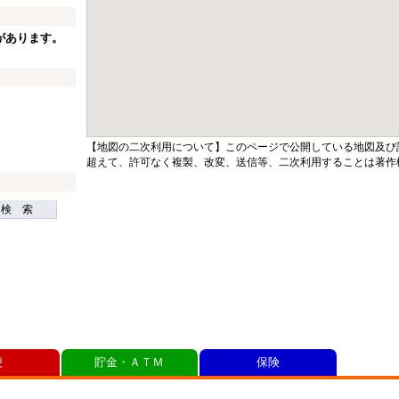
があります。
【地図の二次利用について】このページで公開している地図及び
超えて、許可なく複製、改変、送信等、二次利用することは著作
検 索
便
貯金・ＡＴＭ
保険