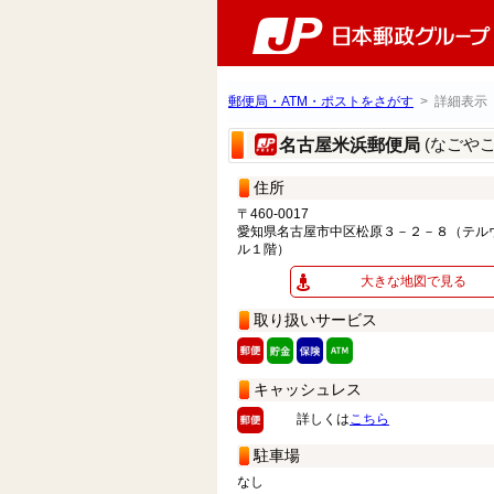
郵便局・ATM・ポストをさがす
> 詳細表示
(なごや
名古屋米浜郵便局
住所
〒460-0017
愛知県名古屋市中区松原３－２－８（テル
ル１階）
大きな地図で見る
取り扱いサービス
キャッシュレス
詳しくは
こちら
駐車場
なし