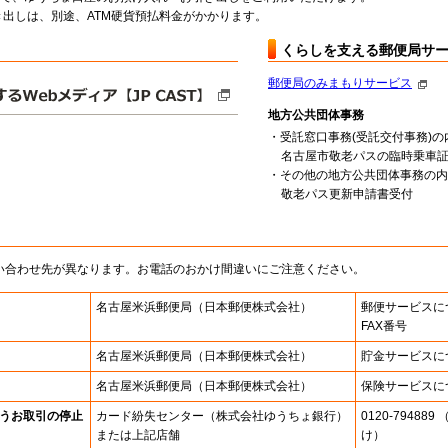
出しは、別途、ATM硬貨預払料金がかかります。
くらしを支える郵便局サ
郵便局のみまもりサービス
地方公共団体事務
・受託窓口事務(受託交付事務)の
名古屋市敬老パスの臨時乗車
・その他の地方公共団体事務の内
敬老パス更新申請書受付
い合わせ先が異なります。お電話のおかけ間違いにご注意ください。
名古屋米浜郵便局
（日本郵便株式会社）
郵便サービスに
FAX番号
名古屋米浜郵便局
（日本郵便株式会社）
貯金サービスに
名古屋米浜郵便局
（日本郵便株式会社）
保険サービスに
うお取引の停止
カード紛失センター
（株式会社ゆうちょ銀行）
0120-7948
または上記店舗
け）