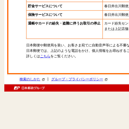
貯金サービスについて
春日井出川郵便
保険サービスについて
春日井出川郵便
通帳やカードの紛失・盗難に伴うお取引の停止
カード紛失セン
または上記店舗
日本郵便や郵便局を装い、お客さま宛てに自動音声等による不審
日本郵便では、上記のような電話をかけ、個人情報をお尋ねする
詳しくは
こちら
をご覧ください。
|
検索のしかた
グループ・プライバシーポリシー