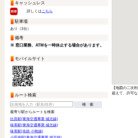
キャッシュレス
詳しくは
こちら
駐車場
あり（3台）
備考
※ 窓口業務、ATMを一時休止する場合があります。
モバイルサイト
【地図の二次利
超えて、許可な
ルート検索
検 索
最寄り駅からルートを検索
比良駅(東海交通事業 城北線)
味美駅(東海交通事業 城北線)
味美駅(名鉄 小牧線)
小田井駅(東海交通事業 城北線)