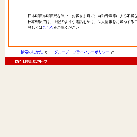
日本郵便や郵便局を装い、お客さま宛てに自動音声等による不審
日本郵便では、上記のような電話をかけ、個人情報をお尋ねする
詳しくは
こちら
をご覧ください。
|
検索のしかた
グループ・プライバシーポリシー