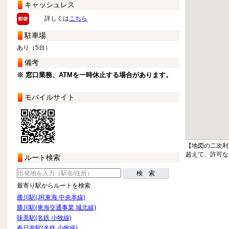
キャッシュレス
詳しくは
こちら
駐車場
あり（5台）
備考
※ 窓口業務、ATMを一時休止する場合があります。
モバイルサイト
【地図の二次利
超えて、許可な
ルート検索
検 索
最寄り駅からルートを検索
勝川駅(JR東海 中央本線)
勝川駅(東海交通事業 城北線)
味美駅(名鉄 小牧線)
春日井駅(名鉄 小牧線)