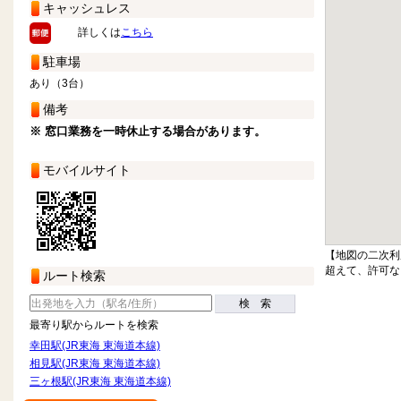
キャッシュレス
詳しくは
こちら
駐車場
あり（3台）
備考
※ 窓口業務を一時休止する場合があります。
モバイルサイト
【地図の二次利
超えて、許可な
ルート検索
検 索
最寄り駅からルートを検索
幸田駅(JR東海 東海道本線)
相見駅(JR東海 東海道本線)
三ヶ根駅(JR東海 東海道本線)