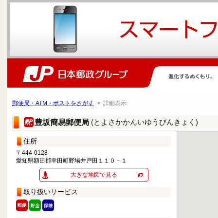
郵便局・ATM・ポストをさがす
> 詳細表示
(とよさかかんいゆうびんきょく)
豊坂簡易郵便局
住所
〒444-0128
愛知県額田郡幸田町野場井戸田１１０－１
大きな地図で見る
取り扱いサービス