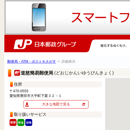
郵便局・ATM・ポストをさがす
> 詳細表示
(どおじかんいゆうびんきょく)
道慈簡易郵便局
住所
〒470-0555
愛知県豊田市大平町下栗３２－１
大きな地図で見る
取り扱いサービス