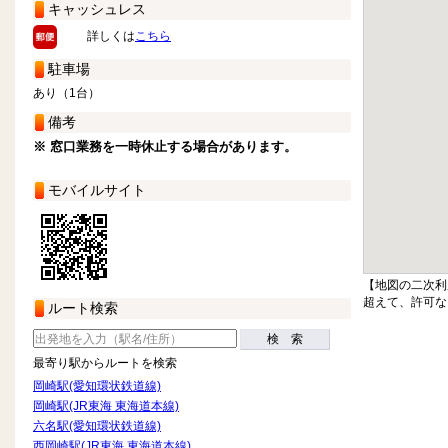
キャッシュレス
詳しくは
こちら
駐車場
あり（1台）
備考
※ 窓口業務を一時休止する場合があります。
モバイルサイト
【地図の二次利
超えて、許可な
ルート検索
検 索
最寄り駅からルートを検索
岡崎駅(愛知環状鉄道線)
岡崎駅(JR東海 東海道本線)
六名駅(愛知環状鉄道線)
西岡崎駅(JR東海 東海道本線)