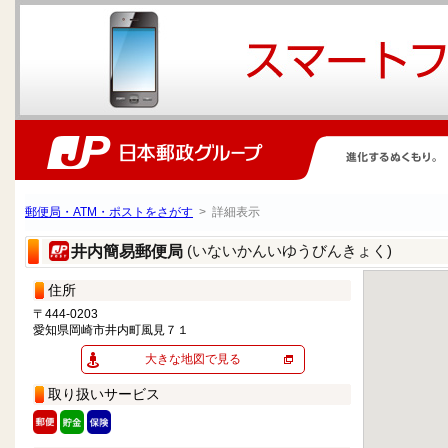
郵便局・ATM・ポストをさがす
> 詳細表示
(いないかんいゆうびんきょく)
井内簡易郵便局
住所
〒444-0203
愛知県岡崎市井内町風見７１
大きな地図で見る
取り扱いサービス