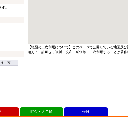
ます。
【地図の二次利用について】このページで公開している地図及び
超えて、許可なく複製、改変、送信等、二次利用することは著作
検 索
便
貯金・ＡＴＭ
保険