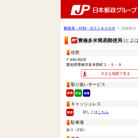
郵便局・ATM・ポストをさがす
> 詳細表示
(とよ
豊橋多米簡易郵便局
住所
〒440-0026
愛知県豊橋市多米西町２－５－９
大きな地図で見る
取り扱いサービス
キャッシュレス
詳しくは
こちら
駐車場
あり（2台）