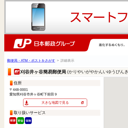
郵便局・ATM・ポストをさがす
> 詳細表示
(かりやいがやかんいゆうびんき
刈谷井ヶ谷簡易郵便局
住所
〒448-0001
愛知県刈谷市井ヶ谷町下前田９
大きな地図で見る
取り扱いサービス