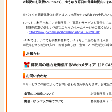
※郵便のお取扱いについて、ゆうゆう窓口の営業時間内にお
※バイク自賠責保険はお客さまスマホ等からのWebでの申込みと
○いつもご利用されている郵便局で、商品やサービスを宣伝してみ
郵便局広告の詳しい内容はこちらのホームページをご覧くださ
（
https://www.jp-comm.jp/showshop.php?CD=220070
）
○ATMでは、いつでも手数料無料で、ゆうちょ口座のお預け入れ
※硬貨を伴うお預け入れ・お引き出しは、別途、ATM硬貨預払料
お知らせ
お問い合わせ
※サービスの内容によってお問い合わせ先が異なります。お電話
集荷のご依頼について
名張郵便局
（日
郵便・ゆうパック等について
名張郵便局
（日