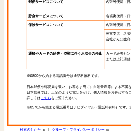
郵便サービスについて
名張郵便局
（日
貯金サービスについて
名張郵便局
（日
保険サービスについて
名張郵便局
（日
三重支店 名張
会社かんぽ生命
通帳やカードの紛失・盗難に伴うお取引の停止
カード紛失セン
または上記店舗
※0800から始まる電話番号は通話料無料です。
日本郵便や郵便局を装い、お客さま宛てに自動音声等による不審
日本郵便では、上記のような電話をかけ、個人情報をお尋ねする
詳しくは
こちら
をご覧ください。
※0570から始まる電話番号はナビダイヤル（通話料有料）です
|
検索のしかた
グループ・プライバシーポリシー