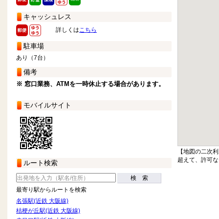
キャッシュレス
詳しくは
こちら
駐車場
あり（7台）
備考
※ 窓口業務、ATMを一時休止する場合があります。
モバイルサイト
【地図の二次利
超えて、許可な
ルート検索
検 索
最寄り駅からルートを検索
名張駅(近鉄 大阪線)
桔梗が丘駅(近鉄 大阪線)