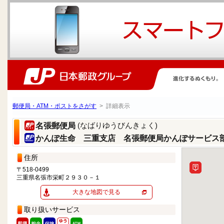
郵便局・ATM・ポストをさがす
> 詳細表示
(なばりゆうびんきょく)
名張郵便局
かんぽ生命 三重支店 名張郵便局かんぽサービス
住所
〒518-0499
三重県名張市栄町２９３０－１
大きな地図で見る
取り扱いサービス