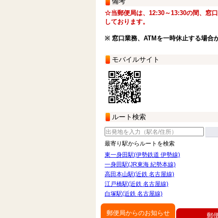
備考
☆当郵便局は、12:30～13:30の間、
しております。
※ 窓口業務、ATMを一時休止する場合
モバイルサイト
ルート検索
最寄り駅からルートを検索
東一身田駅(伊勢鉄道 伊勢線)
一身田駅(JR東海 紀勢本線)
高田本山駅(近鉄 名古屋線)
江戸橋駅(近鉄 名古屋線)
白塚駅(近鉄 名古屋線)
郵便局からのお知らせ
郵