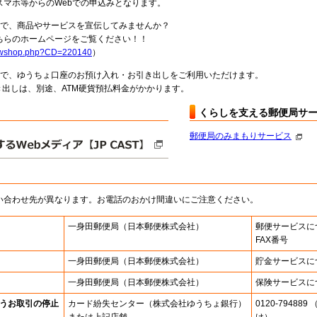
スマホ等からのWebでの申込みとなります。
局で、商品やサービスを宣伝してみませんか？
らのホームページをご覧ください！！
howshop.php?CD=220140
）
料で、ゆうちょ口座のお預け入れ・お引き出しをご利用いただけます。
出しは、別途、ATM硬貨預払料金がかかります。
くらしを支える郵便局サ
郵便局のみまもりサービス
い合わせ先が異なります。お電話のおかけ間違いにご注意ください。
一身田郵便局
（日本郵便株式会社）
郵便サービスに
FAX番号
一身田郵便局
（日本郵便株式会社）
貯金サービスに
一身田郵便局
（日本郵便株式会社）
保険サービスに
うお取引の停止
カード紛失センター
（株式会社ゆうちょ銀行）
0120-7948