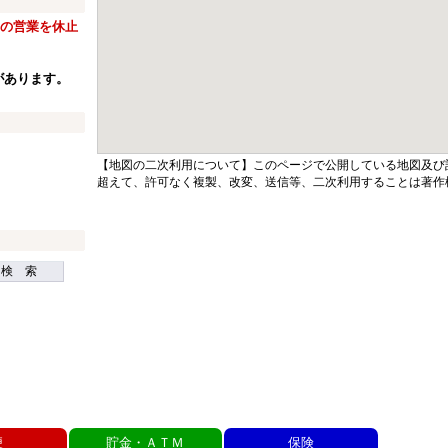
窓口の営業を休止
があります。
【地図の二次利用について】このページで公開している地図及び
超えて、許可なく複製、改変、送信等、二次利用することは著作
検 索
便
貯金・ＡＴＭ
保険