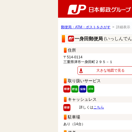
郵便局・ATM・ポストをさがす
> 詳細表示
(いっしんで
一身田郵便局
住所
〒514-0114
三重県津市一身田町２９５－１
大きな地図で見る
取り扱いサービス
キャッシュレス
詳しくは
こちら
駐車場
あり（14台）