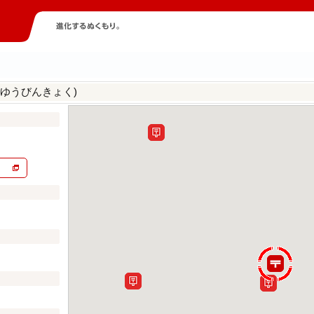
んゆうびんきょく)