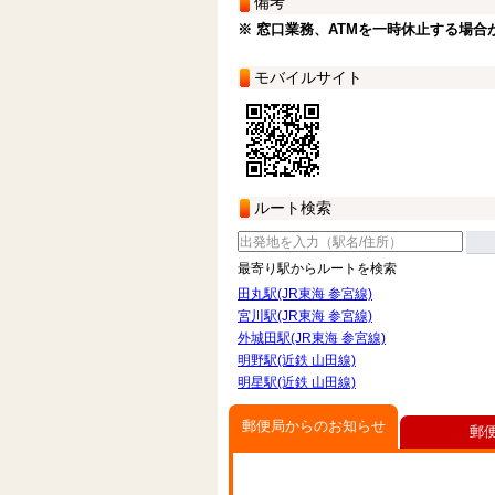
備考
※ 窓口業務、ATMを一時休止する場合
モバイルサイト
ルート検索
最寄り駅からルートを検索
田丸駅(JR東海 参宮線)
宮川駅(JR東海 参宮線)
外城田駅(JR東海 参宮線)
明野駅(近鉄 山田線)
明星駅(近鉄 山田線)
郵便局からのお知らせ
郵