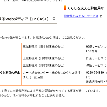
出しは、別途、ATM硬貨預払料金がかかります。
くらしを支える郵便局サ
郵便局のみまもりサービス
い合わせ先が異なります。お電話のおかけ間違いにご注意ください。
玉城郵便局
（日本郵便株式会社）
郵便サービスに
FAX番号
玉城郵便局
（日本郵便株式会社）
貯金サービスに
玉城郵便局
（日本郵便株式会社）
保険サービスに
うお取引の停止
カード紛失センター
（株式会社ゆうちょ銀行）
0120-7948
または上記店舗
け）
※通話料無料・
さま宛てに自動音声等による不審な電話がかかってくる事案が発生しています。
話をかけ、個人情報をお尋ねすることはありません。
。