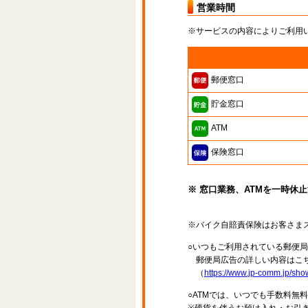
営業時間
※サービスの内容によりご利用
郵便窓口
貯金窓口
ATM
保険窓口
※ 窓口業務、ATMを一時休
※バイク自賠責保険はお客さま
○いつもご利用されている郵便
郵便局広告の詳しい内容はこち
（
https://www.jp-comm.jp/s
○ATMでは、いつでも手数料無