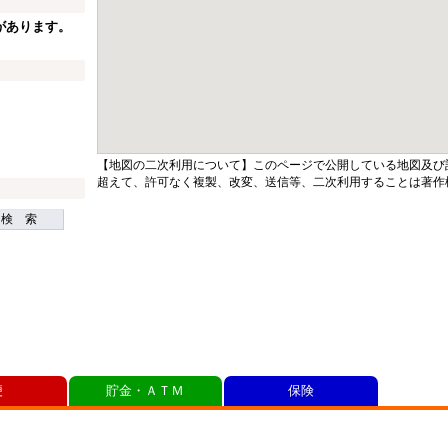
があります。
【地図の二次利用について】このページで公開している地図及び
超えて、許可なく複製、改変、送信等、二次利用することは著作
検 索
便
貯金・ＡＴＭ
保険