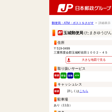
郵便局・ATM・ポストをさがす
> 詳細表示
(たまきゆうびん
玉城郵便局
住所
〒519-0499
三重県度会郡玉城町佐田１００２－４５
大きな地図で見る
取り扱いサービス
キャッシュレス
詳しくは
こちら
駐車場
あり（11台）