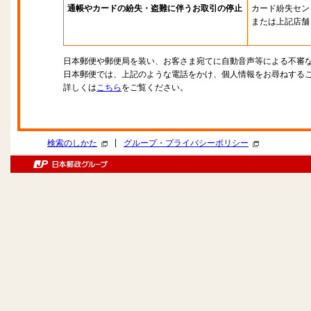
通帳やカードの紛失・盗難に伴うお取引の停止
カード紛失セン
または上記店舗
日本郵便や郵便局を装い、お客さま宛てに自動音声等による不審
日本郵便では、上記のような電話をかけ、個人情報をお尋ねする
詳しくは
こちら
をご覧ください。
|
検索のしかた
グループ・プライバシーポリシー