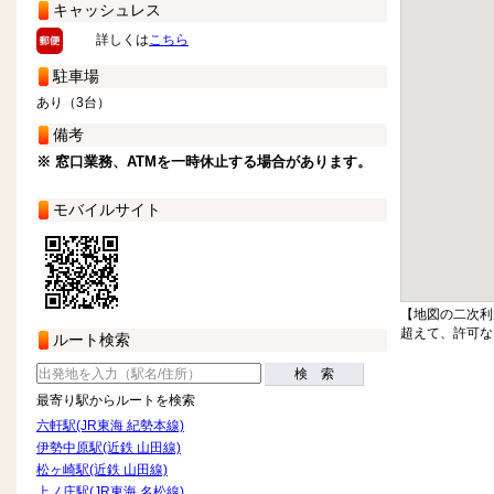
キャッシュレス
詳しくは
こちら
駐車場
あり（3台）
備考
※ 窓口業務、ATMを一時休止する場合があります。
モバイルサイト
【地図の二次利
超えて、許可な
ルート検索
検 索
最寄り駅からルートを検索
六軒駅(JR東海 紀勢本線)
伊勢中原駅(近鉄 山田線)
松ヶ崎駅(近鉄 山田線)
上ノ庄駅(JR東海 名松線)