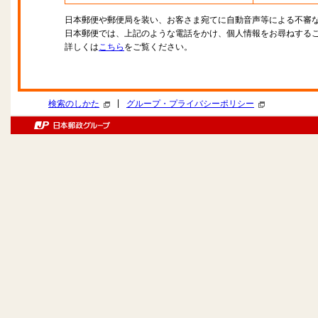
日本郵便や郵便局を装い、お客さま宛てに自動音声等による不審
日本郵便では、上記のような電話をかけ、個人情報をお尋ねする
詳しくは
こちら
をご覧ください。
|
検索のしかた
グループ・プライバシーポリシー