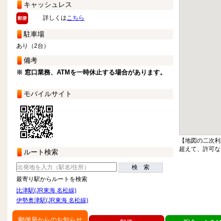
キャッシュレス
詳しくは
こちら
駐車場
あり（2台）
備考
※ 窓口業務、ATMを一時休止する場合があります。
モバイルサイト
【地図の二次利
超えて、許可な
ルート検索
検 索
最寄り駅からルートを検索
比津駅(JR東海 名松線)
伊勢奥津駅(JR東海 名松線)
郵便局からのお知らせ