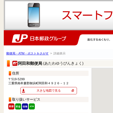
郵便局・ATM・ポストをさがす
> 詳細表示
(あたわゆうびんきょく)
阿田和郵便局
住所
〒519-5299
三重県南牟婁郡御浜町阿田和４９２６－１２
大きな地図で見る
取り扱いサービス