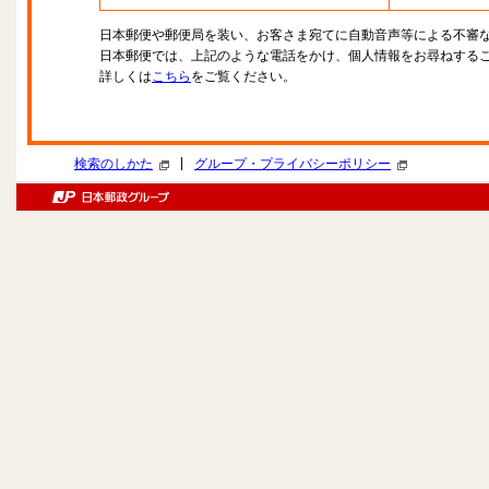
日本郵便や郵便局を装い、お客さま宛てに自動音声等による不審
日本郵便では、上記のような電話をかけ、個人情報をお尋ねする
詳しくは
こちら
をご覧ください。
|
検索のしかた
グループ・プライバシーポリシー