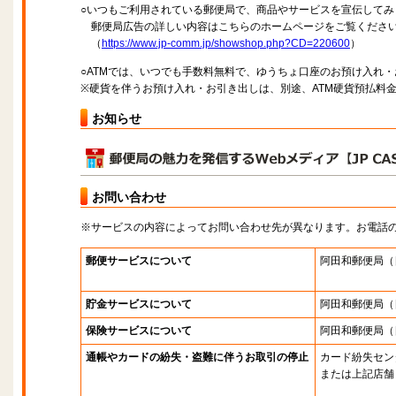
○いつもご利用されている郵便局で、商品やサービスを宣伝してみ
郵便局広告の詳しい内容はこちらのホームページをご覧くださ
（
https://www.jp-comm.jp/showshop.php?CD=220600
）
○ATMでは、いつでも手数料無料で、ゆうちょ口座のお預け入れ
※硬貨を伴うお預け入れ・お引き出しは、別途、ATM硬貨預払料
お知らせ
お問い合わせ
※サービスの内容によってお問い合わせ先が異なります。お電話
郵便サービスについて
阿田和郵便局
（
貯金サービスについて
阿田和郵便局
（
保険サービスについて
阿田和郵便局
（
通帳やカードの紛失・盗難に伴うお取引の停止
カード紛失セン
または上記店舗