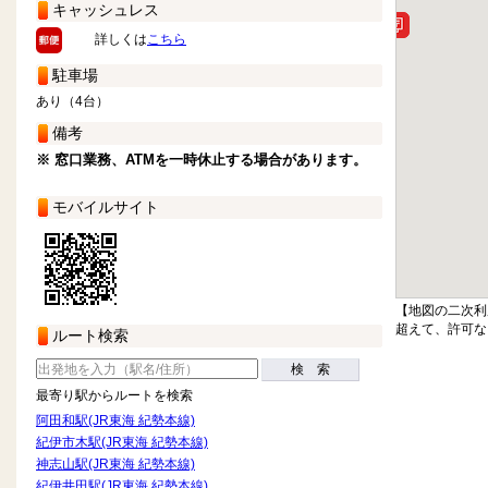
キャッシュレス
詳しくは
こちら
駐車場
あり（4台）
備考
※ 窓口業務、ATMを一時休止する場合があります。
モバイルサイト
【地図の二次利
超えて、許可な
ルート検索
検 索
最寄り駅からルートを検索
阿田和駅(JR東海 紀勢本線)
紀伊市木駅(JR東海 紀勢本線)
神志山駅(JR東海 紀勢本線)
紀伊井田駅(JR東海 紀勢本線)