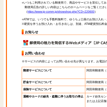
○いつもご利用されている郵便局で、商品やサービスを宣伝してみ
郵便局広告の詳しい内容はこちらのホームページをご覧くださ
（
https://www.jp-comm.jp/showshop.php?CD=220600
）
○ATMでは、いつでも手数料無料で、ゆうちょ口座のお預け入れ
※硬貨を伴うお預け入れ・お引き出しは、別途、ATM硬貨預払料
お知らせ
お問い合わせ
※サービスの内容によってお問い合わせ先が異なります。お電話
郵便サービスについて
阿田和郵便局
（
貯金サービスについて
阿田和郵便局
（
保険サービスについて
阿田和郵便局
（
通帳やカードの紛失・盗難に伴うお取引の停止
カード紛失セン
または上記店舗