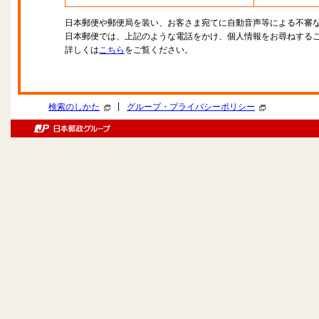
日本郵便や郵便局を装い、お客さま宛てに自動音声等による不審
日本郵便では、上記のような電話をかけ、個人情報をお尋ねする
詳しくは
こちら
をご覧ください。
|
検索のしかた
グループ・プライバシーポリシー