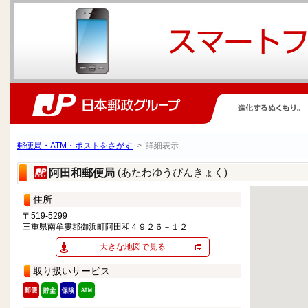
郵便局・ATM・ポストをさがす
> 詳細表示
(あたわゆうびんきょく)
阿田和郵便局
住所
〒519-5299
三重県南牟婁郡御浜町阿田和４９２６－１２
大きな地図で見る
取り扱いサービス