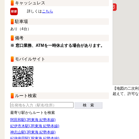
キャッシュレス
詳しくは
こちら
駐車場
あり（4台）
備考
※ 窓口業務、ATMを一時休止する場合があります。
モバイルサイト
【地図の二次利
超えて、許可な
ルート検索
検 索
最寄り駅からルートを検索
阿田和駅(JR東海 紀勢本線)
紀伊市木駅(JR東海 紀勢本線)
神志山駅(JR東海 紀勢本線)
紀伊井田駅(JR東海 紀勢本線)