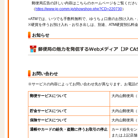
郵便局広告の詳しい内容はこちらのホームページをご覧くださ
（
https://www.jp-comm.jp/showshop.php?CD=220730
）
○ATMでは、いつでも手数料無料で、ゆうちょ口座のお預け入れ
※硬貨を伴うお預け入れ・お引き出しは、別途、ATM硬貨預払料
お知らせ
お問い合わせ
※サービスの内容によってお問い合わせ先が異なります。お電話
郵便サービスについて
大内山郵便局
（
貯金サービスについて
大内山郵便局
（
保険サービスについて
大内山郵便局
（
通帳やカードの紛失・盗難に伴うお取引の停止
カード紛失セン
または上記店舗