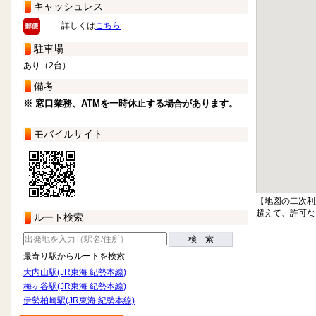
キャッシュレス
詳しくは
こちら
駐車場
あり（2台）
備考
※ 窓口業務、ATMを一時休止する場合があります。
モバイルサイト
【地図の二次利
超えて、許可な
ルート検索
検 索
最寄り駅からルートを検索
大内山駅(JR東海 紀勢本線)
梅ヶ谷駅(JR東海 紀勢本線)
伊勢柏崎駅(JR東海 紀勢本線)