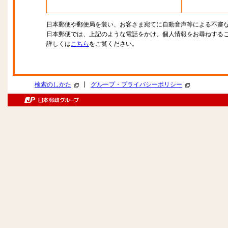
日本郵便や郵便局を装い、お客さま宛てに自動音声等による不審
日本郵便では、上記のような電話をかけ、個人情報をお尋ねする
詳しくは
こちら
をご覧ください。
|
検索のしかた
グループ・プライバシーポリシー