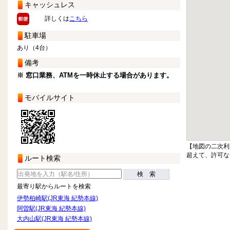
キャッシュレス
詳しくは
こちら
駐車場
あり（4台）
備考
※ 窓口業務、ATMを一時休止する場合があります。
モバイルサイト
【地図の二次利
超えて、許可な
ルート検索
検 索
最寄り駅からルートを検索
伊勢柏崎駅(JR東海 紀勢本線)
阿曽駅(JR東海 紀勢本線)
大内山駅(JR東海 紀勢本線)