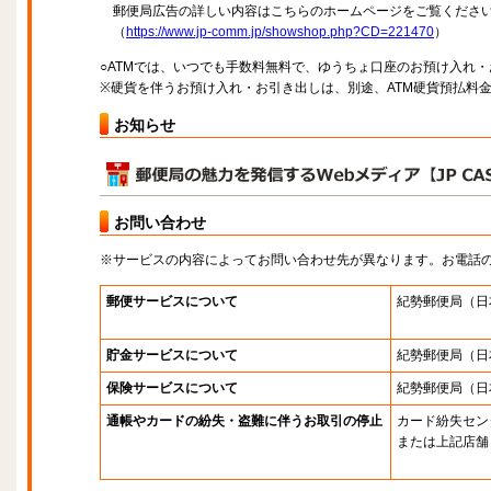
郵便局広告の詳しい内容はこちらのホームページをご覧くださ
（
https://www.jp-comm.jp/showshop.php?CD=221470
）
○ATMでは、いつでも手数料無料で、ゆうちょ口座のお預け入れ
※硬貨を伴うお預け入れ・お引き出しは、別途、ATM硬貨預払料
お知らせ
お問い合わせ
※サービスの内容によってお問い合わせ先が異なります。お電話
郵便サービスについて
紀勢郵便局
（日
貯金サービスについて
紀勢郵便局
（日
保険サービスについて
紀勢郵便局
（日
通帳やカードの紛失・盗難に伴うお取引の停止
カード紛失セン
または上記店舗