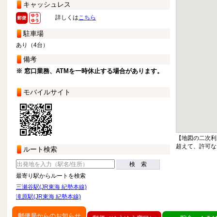
キャッシュレス
詳しくは
こちら
駐車場
あり（4台）
備考
※ 窓口業務、ATMを一時休止する場合があります。
モバイルサイト
【地図の二次利
超えて、許可な
ルート検索
検 索
最寄り駅からルートを検索
三瀬谷駅(JR東海 紀勢本線)
滝原駅(JR東海 紀勢本線)
郵便局からのお知らせ