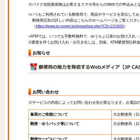
※バイク自賠責保険はお客さまスマホ等からのWebでの申込みと
○いつもご利用されている郵便局で、商品やサービスを宣伝してみ
郵便局広告の詳しい内容はこちらのホームページをご覧くださ
（
https://www.jp-comm.jp/showshop.php?CD=221600
）
○ATMでは、いつでも手数料無料で、ゆうちょ口座のお預け入れ
※硬貨を伴うお預け入れ・お引き出しは、別途、ATM硬貨預払料
お知らせ
お問い合わせ
※サービスの内容によってお問い合わせ先が異なります。お電話
集荷のご依頼について
大台郵便局
（日
郵便・ゆうパック等について
大台郵便局
（日
郵便サービスについて
大台郵便局
（日