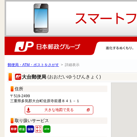
郵便局・ATM・ポストをさがす
> 詳細表示
(おおだいゆうびんきょく)
大台郵便局
住所
〒519-2499
三重県多気郡大台町佐原寺前通８４１－１
大きな地図で見る
取り扱いサービス