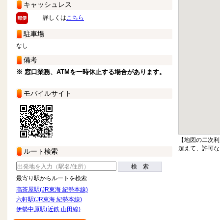
キャッシュレス
詳しくは
こちら
駐車場
なし
備考
※ 窓口業務、ATMを一時休止する場合があります。
モバイルサイト
【地図の二次利
超えて、許可な
ルート検索
検 索
最寄り駅からルートを検索
高茶屋駅(JR東海 紀勢本線)
六軒駅(JR東海 紀勢本線)
伊勢中原駅(近鉄 山田線)