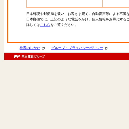
日本郵便や郵便局を装い、お客さま宛てに自動音声等による不審
日本郵便では、上記のような電話をかけ、個人情報をお尋ねする
詳しくは
こちら
をご覧ください。
|
検索のしかた
グループ・プライバシーポリシー