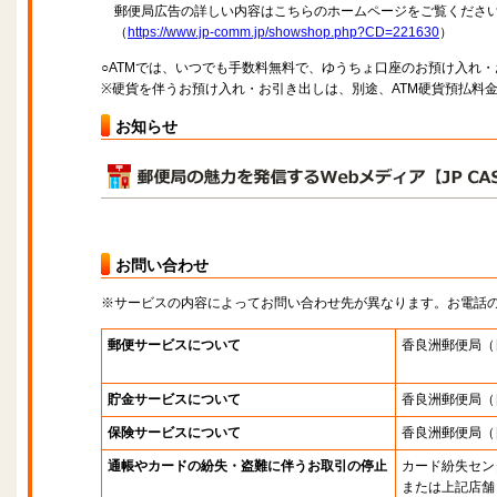
郵便局広告の詳しい内容はこちらのホームページをご覧くださ
（
https://www.jp-comm.jp/showshop.php?CD=221630
）
○ATMでは、いつでも手数料無料で、ゆうちょ口座のお預け入れ
※硬貨を伴うお預け入れ・お引き出しは、別途、ATM硬貨預払料
お知らせ
お問い合わせ
※サービスの内容によってお問い合わせ先が異なります。お電話
郵便サービスについて
香良洲郵便局
（
貯金サービスについて
香良洲郵便局
（
保険サービスについて
香良洲郵便局
（
通帳やカードの紛失・盗難に伴うお取引の停止
カード紛失セン
または上記店舗